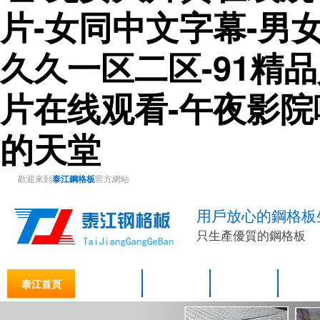
片-女同中文字幕-男
久久一区二区-91精
片在线观看-午夜影院啊
的天堂
歡迎來到
泰江鋼格板
官方網站
用戶放心的鋼格板
只生產優質的鋼格板
泰江首頁
關于泰江
格柵板產品
鋼格柵板產品
鋼格板