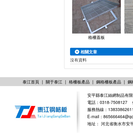
格柵蓋板
相關文章
沒有資料
泰江首頁
|
關于泰江
|
格柵板產品
|
鋼格柵板產品
|
鋼
安平縣泰江絲網制品有
電話：0318-7508127 
服務熱線：13833862611
E-mail：865666464
地址： 河北省衡水市