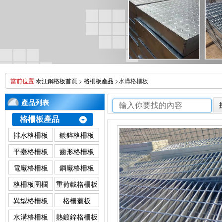
當前位置:
泰江鋼格板首頁
>
格柵板產品
>水溝格柵板
產品列表
格柵板產品
>> 格柵板產品
排水格柵板
鍍鋅格柵板
平臺格柵板
齒形格柵板
電廠格柵板
鋼廠格柵板
格柵板圍欄
重荷載格柵板
異型格柵板
格柵蓋板
水溝格柵板
熱鍍鋅格柵板