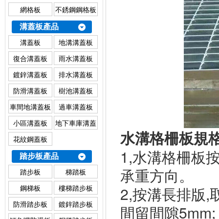
網格板
不銹鋼鋼格板
溝蓋板產品
溝蓋板
地溝溝蓋板
復合溝蓋板
雨水溝蓋板
鍍鋅溝蓋板
排水溝蓋板
防滑溝蓋板
樹池溝蓋板
車間地溝蓋板
過車溝蓋板
小區溝蓋板
地下車庫溝蓋
水溝格柵板規
板
花紋鋼蓋板
1,水溝格柵板
踏步板產品
承重方向。
踏步板
梯踏板
鋼梯板
樓梯踏步板
2,按溝長排版
防滑踏步板
鍍鋅踏步板
間留間隙5mm;