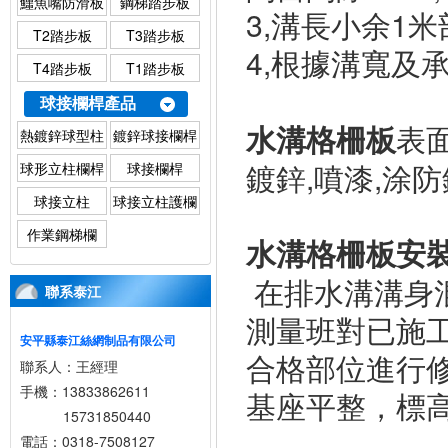
鱷魚嘴防滑板
鋼梯踏步板
3,溝長小余1
T2踏步板
T3踏步板
4,根據溝寬及
T4踏步板
T1踏步板
球接欄桿產品
表
水溝格柵板
熱鍍鋅球型柱
鍍鋅球接欄桿
欄桿
鍍鋅,噴漆,涂
球形立柱欄桿
球接欄桿
球接立柱
球接立柱護欄
作業鋼梯欄
水溝格柵板安
在排水溝溝身
聯系泰江
測量班對已施
安平縣泰江絲網制品有限公司
合格部位進行
聯系人：王經理
手機：13833862611
基座平整，標
15731850440
電話：0318-7508127