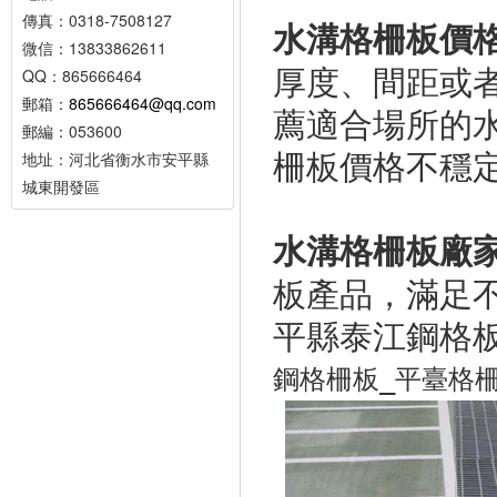
傳真：0318-7508127
水溝格柵板價
微信：13833862611
厚度、間距或
QQ：865666464
郵箱：
865666464@qq.com
薦適合場所的
郵編：053600
柵板價格不穩
地址：河北省衡水市安平縣
城東開發區
水溝格柵板
廠
板產品，滿足
平縣泰江鋼格
鋼格柵板_平臺格