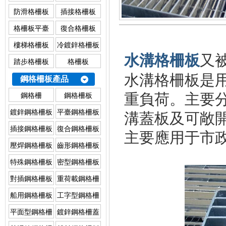
防滑格柵板
插接格柵板
格柵板平臺
復合格柵板
樓梯格柵板
冷鍍鋅格柵板
又
水溝格柵板
踏步格柵板
格柵板
水溝格柵板是
鋼格柵板產品
重負荷。主要分
鋼格柵
鋼格柵板
溝蓋板及可敞
鍍鋅鋼格柵板
平臺鋼格柵板
插接鋼格柵板
復合鋼格柵板
主要應用于市政
壓焊鋼格柵板
齒形鋼格柵板
特殊鋼格柵板
密型鋼格柵板
對插鋼格柵板
重荷載鋼格柵
板
船用鋼格柵板
工字型鋼格柵
板（I型鋼格
平面型鋼格柵
鍍鋅鋼格柵蓋
板）
板
板