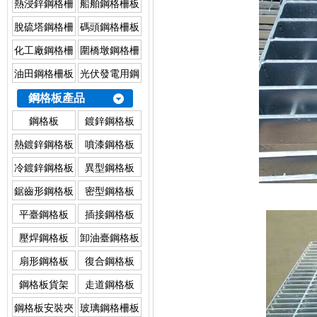
熱浸鋅鋼格柵
船舶鋼格柵板
板
脫硫塔鋼格柵
碼頭鋼格柵板
板
化工廠鋼格柵
圍橋墩鋼格柵
板
板
油田鋼格柵板
光伏發電用鋼
格柵板
鋼格板產品
鋼格板
鍍鋅鋼格板
熱鍍鋅鋼格板
噴漆鋼格板
冷鍍鋅鋼格板
異型鋼格板
鋸齒形鋼格板
密型鋼格板
平臺鋼格板
插接鋼格板
壓焊鋼格板
卸油臺鋼格板
扇形鋼格板
復合鋼格板
鋼格板貨架
走道鋼格板
鋼格板安裝夾
玻璃鋼格柵板